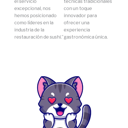
el servicio
técnicas tradicionales
excepcional, nos
con un toque
hemos posicionado
innovador para
como líderes en la
ofrecer una
industria de la
experiencia
restauración de sushi.”
gastronómica única.