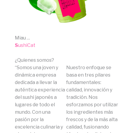
Miau …
S
ushiCat
¿Quienes somos?
“Somos una joven y
Nuestro enfoque se
dinámica empresa
basa en tres pilares
dedicada a llevar la
fundamentales:
auténtica experiencia
calidad, innovación y
del sushi japonés a
tradición. Nos
lugares de todo el
esforzamos por utilizar
mundo. Con una
los ingredientes más
pasión por la
frescos y de la más alta
excelencia culinaria y
calidad, fusionando