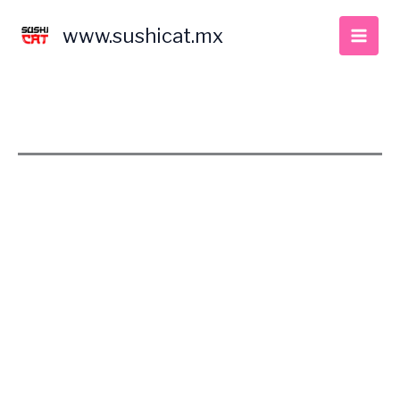
Ir
al
www.sushicat.mx
contenido