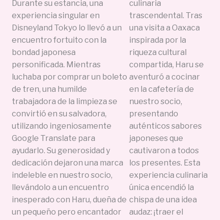
Durante su estancia, una
culinaria
experiencia singular en
trascendental. Tras
Disneyland Tokyo lo llevó a un
una visita a Oaxaca
encuentro fortuito con la
inspirada por la
bondad japonesa
riqueza cultural
personificada. Mientras
compartida, Haru se
luchaba por comprar un boleto
aventuró a cocinar
de tren, una humilde
en la cafetería de
trabajadora de la limpieza se
nuestro socio,
convirtió en su salvadora,
presentando
utilizando ingeniosamente
auténticos sabores
Google Translate para
japoneses que
ayudarlo. Su generosidad y
cautivaron a todos
dedicación dejaron una marca
los presentes. Esta
indeleble en nuestro socio,
experiencia culinaria
llevándolo a un encuentro
única encendió la
inesperado con Haru, dueña de
chispa de una idea
un pequeño pero encantador
audaz: ¡traer el