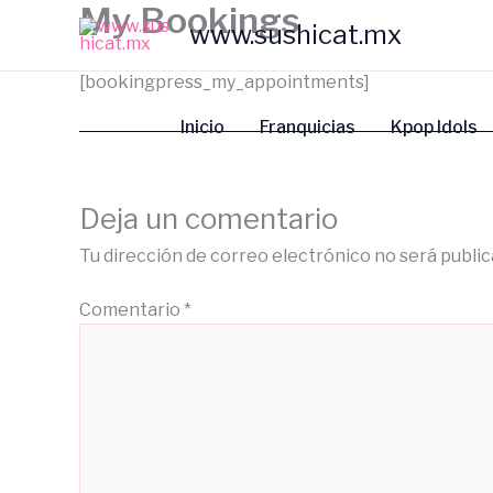
My Bookings
Ir
www.sushicat.mx
al
contenido
[bookingpress_my_appointments]
Inicio
Franquicias
Kpop Idols
Deja un comentario
Tu dirección de correo electrónico no será public
Comentario
*