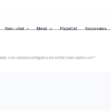
Yum – cha!
Menú
PizzaCat
Sucursales
ada.
Los campos obligatorios están marcados con
*